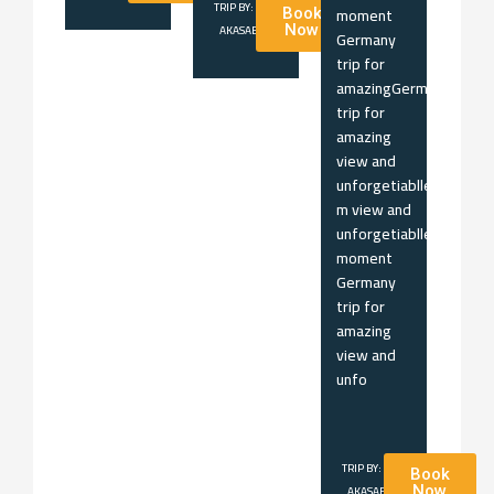
TRIP BY:
moment
Book
AKASABONA
Now
Germany
trip for
amazingGermany
trip for
amazing
view and
unforgetiablle
m view and
unforgetiablle
moment
Germany
trip for
amazing
view and
unfo
TRIP BY:
Book
AKASABONA
Now