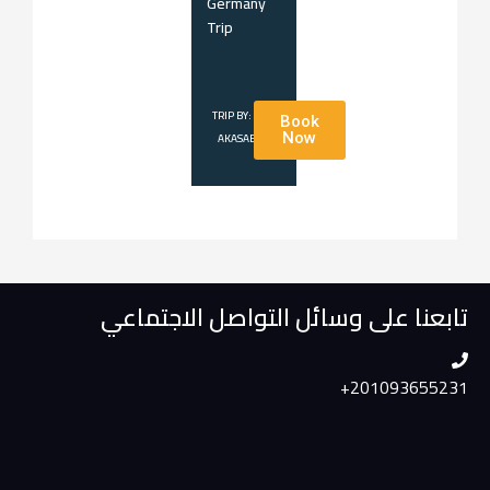
Germany
Trip
TRIP BY:
Book
AKASABONA
Now
تابعنا على وسائل التواصل الاجتماعي
+201093655231