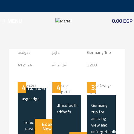
MENU
0,00
EGP
asdgas
jajfa
Germany Trip
412124
412124
3200
412124
412124
3200
asgasdga
dfhsdfadfh
Germany
sdfhdfs
trip for
amazing
TRIP BY:
view and
Book
AKASABONA
Now
unforgetiablle